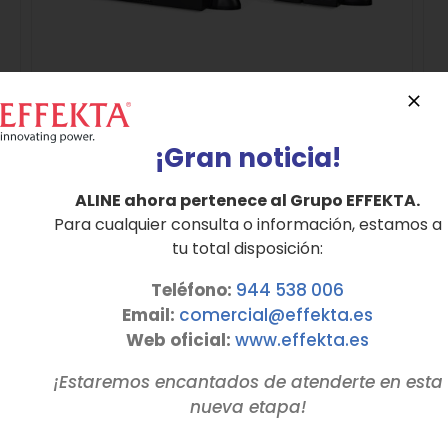
¡Gran noticia!
SAI Monofásico Online Doble Conversión
Serie NEWTON hasta 20 KVA
ALINE ahora pertenece al Grupo EFFEKTA.
Para cualquier consulta o información, estamos a
tu total disposición:
Detalles
Teléfono:
944 538 006
Email:
comercial@effekta.es
Web oficial:
www.
effekta
.es
¡Estaremos encantados de atenderte en esta
nueva etapa!