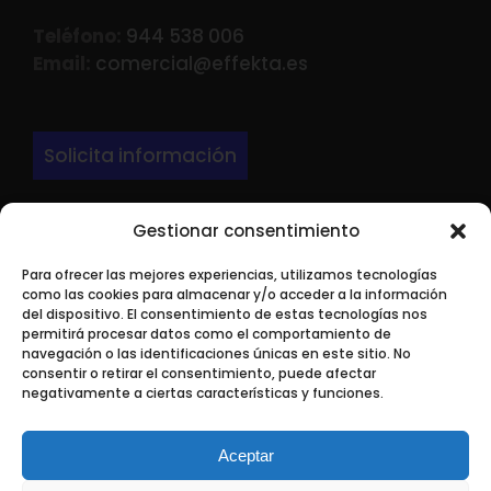
Teléfono:
944 538 006
Email:
comercial@effekta.es
Solicita información
Gestionar consentimiento
DIRECCIÓN
Para ofrecer las mejores experiencias, utilizamos tecnologías
LARRONDO BEHEKO ETORBIDEA Edif 3 Nave P-
como las cookies para almacenar y/o acceder a la información
9.
del dispositivo. El consentimiento de estas tecnologías nos
permitirá procesar datos como el comportamiento de
48180 Loiu ( Bizkaia)
navegación o las identificaciones únicas en este sitio. No
consentir o retirar el consentimiento, puede afectar
negativamente a ciertas características y funciones.
Aceptar
Aline SL © 2019
| Todos los derechos reservados