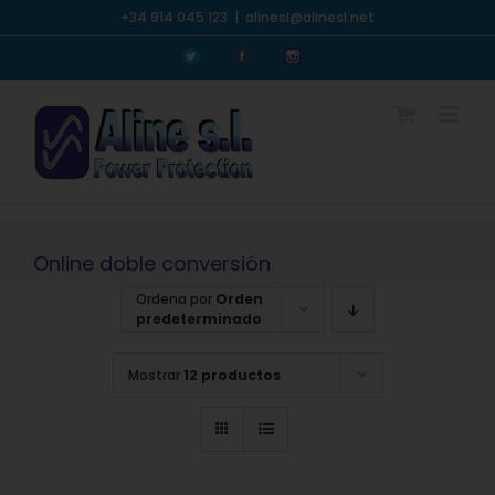
Saltar
+34 914 045 123
|
alinesl@alinesl.net
al
Personalizado
Personalizado
Personalizado
contenido
Online doble conversión
Ordena por
Orden
predeterminado
Mostrar
12 productos