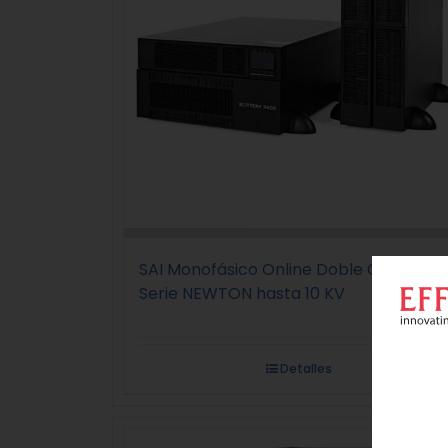
SAI Monofásico Online Doble Conversió
Serie NEWTON hasta 10 KV
Detalles