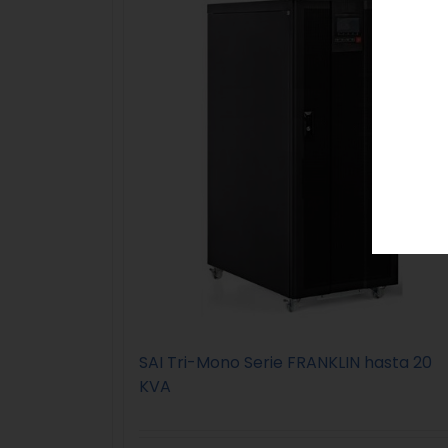
SAI Tri-Mono Serie FRANKLIN hasta 20
KVA