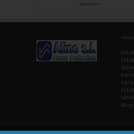
Detalles
PRODU
Estab
Estab
Sist
inin
SAI e
Estab
tens
Blog