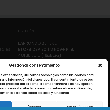
DIRECCIÓN
LARRONDO BEHEKO
ta.es
ETORBIDEA Edif 3 Nave P-9.
48180 Loiu ( Bizkaia)
Gestionar consentimiento
es experiencias, utilizamos tecnologías como las cookies para
a la información del dispositivo. El consentimiento de estas
itirá procesar datos como el comportamiento de navegación
únicas en este sitio. No consentir o retirar el consentimiento,
amente a ciertas características y funciones.
Denegar
Ver preferencias