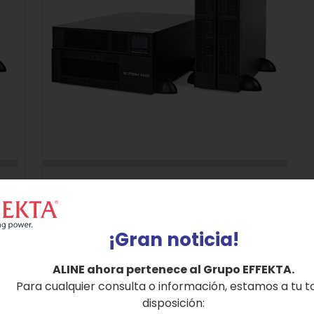
n
SAI Monofásico Online Doble Conversión
Serie NEWTON hasta 20 KVA
¡Gran noticia!
Detalles
ALINE ahora pertenece al Grupo EFFEKTA.
Para cualquier consulta o información, estamos a tu t
disposición: