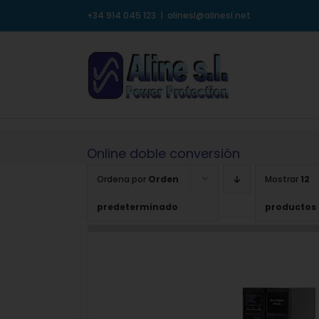
Saltar
+34 914 045 123
|
alinesl@alinesl.net
al
contenido
Online doble conversión
Ordena por
Orden
Mostrar
12
predeterminado
productos