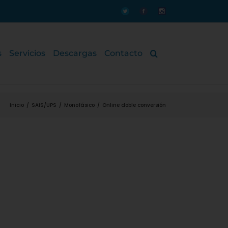
Personalizado
Personalizado
Personalizado
s
Servicios
Descargas
Contacto
Inicio
/
SAIS/UPS
/
Monofásico
/
Online doble conversión