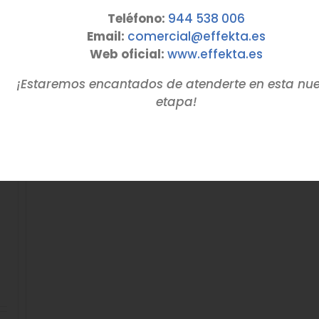
Teléfono:
944 538 006
Email:
comercial@effekta.es
Web oficial:
www.
effekta
.es
¡Estaremos encantados de atenderte en esta nu
etapa!