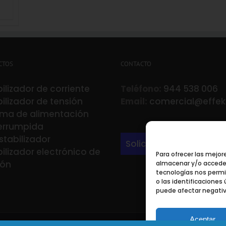
CTOS
CONTACTO
ilizador de corriente
Teléfono:
944 538 006
ilizador de tensión
Email:
comercial@effek
ema de alimentación
terrumpida
stabilizador
Solicita información
ilizador electrónico de
Para ofrecer las mejor
ión
almacenar y/o acceder 
tecnologías nos perm
o las identificaciones 
puede afectar negativ
Aceptar