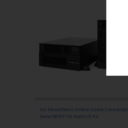
SAI Monofásico Online Doble Conversió
Serie NEWTON hasta 10 KV