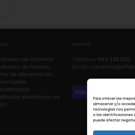
CTOS
CONTACTO
ilizador de corriente
Teléfono:
944 538 006
ilizador de tensión
Email:
comercial@effek
ema de alimentación
terrumpida
stabilizador
Solicita información
ilizador electrónico de
Para ofrecer las mejor
ión
almacenar y/o acceder 
tecnologías nos perm
o las identificaciones 
puede afectar negativ