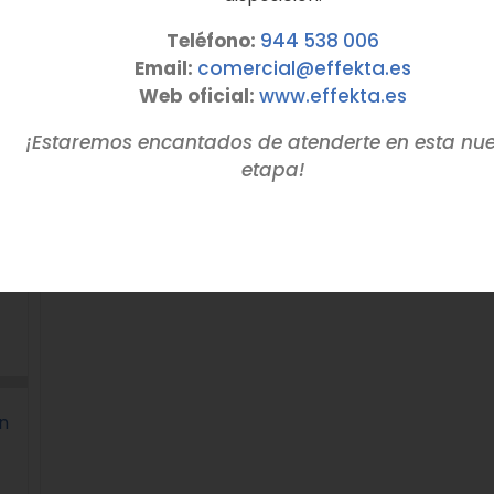
Teléfono:
944 538 006
Email:
comercial@effekta.es
Web oficial:
www.
effekta
.es
¡Estaremos encantados de atenderte en esta nu
etapa!
n