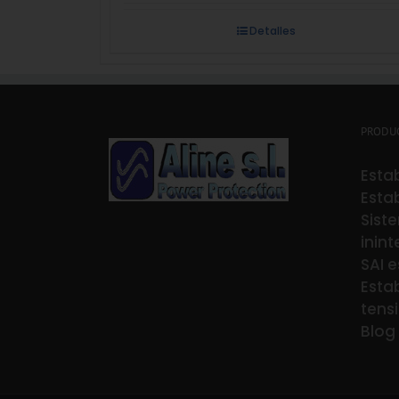
Detalles
PRODU
Estab
Estab
Sist
inin
SAI e
Estab
tens
Blog