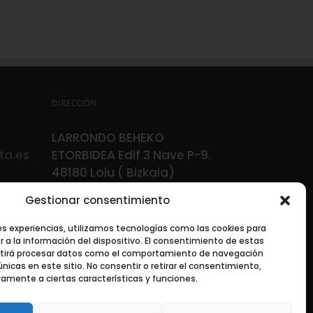
DIRECCIÓN
LARRONDO BEHEKO
ta.es
ETORBIDEA Edif 3 Nave P-9.
48180 Loiu ( Bizkaia)
Gestionar consentimiento
es experiencias, utilizamos tecnologías como las cookies para
a la información del dispositivo. El consentimiento de estas
itirá procesar datos como el comportamiento de navegación
únicas en este sitio. No consentir o retirar el consentimiento,
amente a ciertas características y funciones.