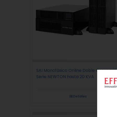
SAI Monofásico Online Doble Conversió
Serie NEWTON hasta 20 KVA
Detalles