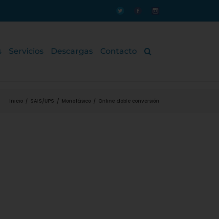
Personalizado
Personalizado
Personalizado
s
Servicios
Descargas
Contacto
Inicio
/
SAIS/UPS
/
Monofásico
/
Online doble conversión