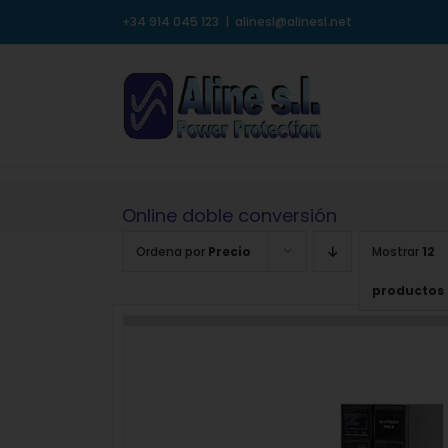
Saltar
+34 914 045 123
|
alinesl@alinesl.net
al
contenido
Online doble conversión
Ordena por
Precio
Mostrar
12
productos