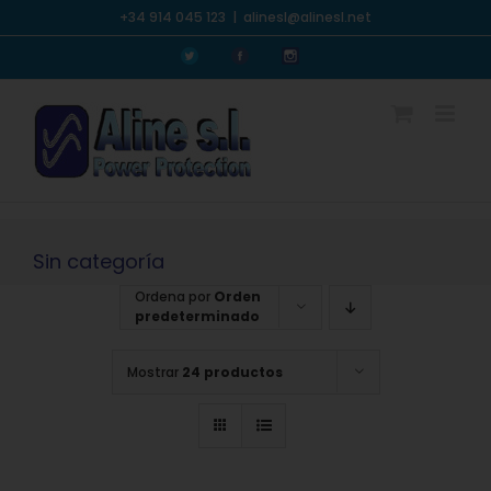
Saltar
+34 914 045 123
|
alinesl@alinesl.net
al
Personalizado
Personalizado
Personalizado
contenido
Sin categoría
Ordena por
Orden
predeterminado
Mostrar
24 productos