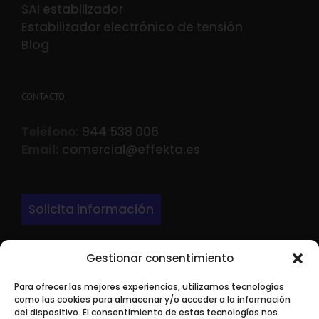
SAI estabilizador
Estabilizador electrónico de tensión
Blog
CONTACTO
Teléfono:
944 538 006
Email:
comercial@effekta.es
Solicita información
Gestionar consentimiento
DIRECCIÓN
Para ofrecer las mejores experiencias, utilizamos tecnologías
LARRONDO BEHEKO ETORBIDEA Edif 3 Nave P-
como las cookies para almacenar y/o acceder a la información
9.
del dispositivo. El consentimiento de estas tecnologías nos