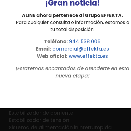
¡Gran noticia!
600 kVA
ALINE ahora pertenece al Grupo EFFEKTA.
Para cualquier consulta o información, estamos a
Detalles
tu total disposición:
Teléfono:
944 538 006
Email:
comercial@effekta.es
Web oficial:
www.
effekta
.es
¡Estaremos encantados de atenderte en esta
nueva etapa!
PRODUCTOS
Estabilizador de corriente
Estabilizador de tensión
Sistema de alimentación ininterrumpida