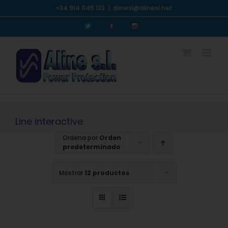
Saltar
+34 914 045 123
|
alinesl@alinesl.net
al
Personalizado
Personalizado
Personalizado
contenido
Line interactive
Ordena por
Orden
predeterminado
Mostrar
12 productos