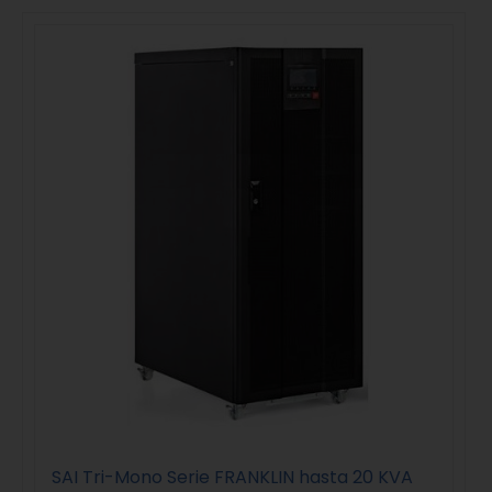
SAI Tri-Mono Serie FRANKLIN hasta 20 KVA