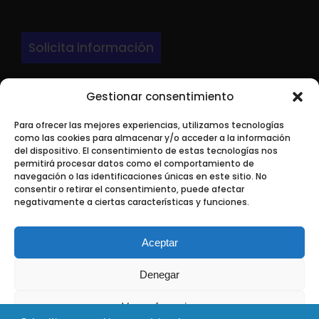
Solicita información
Gestionar consentimiento
DIRECCIÓN
Para ofrecer las mejores experiencias, utilizamos tecnologías
LARRONDO BEHEKO ETORBIDEA Edif 3 Nave P-
como las cookies para almacenar y/o acceder a la información
9.
del dispositivo. El consentimiento de estas tecnologías nos
permitirá procesar datos como el comportamiento de
48180 Loiu ( Bizkaia)
navegación o las identificaciones únicas en este sitio. No
consentir o retirar el consentimiento, puede afectar
negativamente a ciertas características y funciones.
Aceptar
Aline SL © 2019
| Todos los derechos reservados
Denegar
Uso de Cookies
|
Política de Privacidad
|
Protección de datos
personales
Ver preferencias
Desarrollo:
Nuving.com