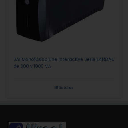
SAI Monofásico Line Interactive Serie LANDAU
de 800 y 1000 VA
Detalles