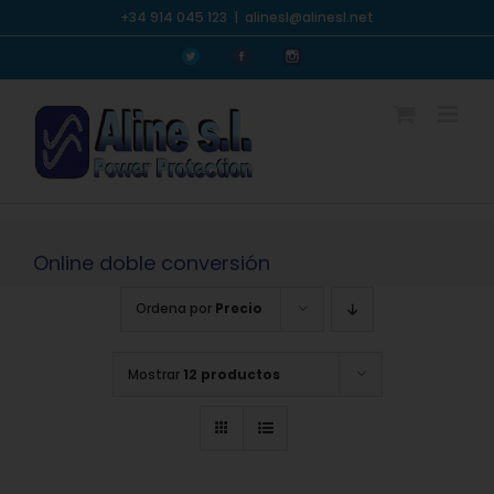
Saltar
+34 914 045 123
|
alinesl@alinesl.net
al
Personalizado
Personalizado
Personalizado
contenido
Online doble conversión
Ordena por
Precio
Mostrar
12 productos