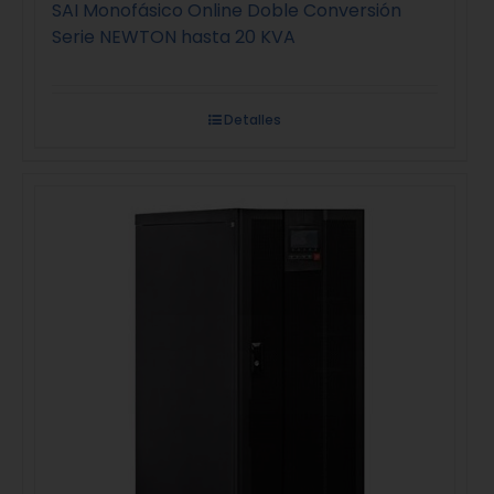
SAI Monofásico Online Doble Conversión
Serie NEWTON hasta 20 KVA
Detalles