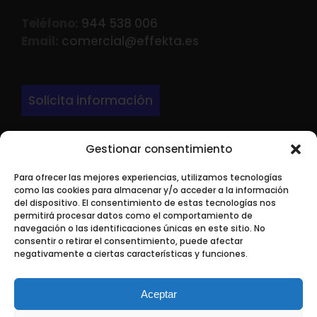
Teléfono:
944 538 006
Email:
comercial@effekta.es
Solicita información
Gestionar consentimiento
DIRECCIÓN
Para ofrecer las mejores experiencias, utilizamos tecnologías
LARRONDO BEHEKO ETORBIDEA Edif 3 Nave P-
como las cookies para almacenar y/o acceder a la información
9.
del dispositivo. El consentimiento de estas tecnologías nos
permitirá procesar datos como el comportamiento de
48180 Loiu ( Bizkaia)
navegación o las identificaciones únicas en este sitio. No
consentir o retirar el consentimiento, puede afectar
negativamente a ciertas características y funciones.
Aceptar
Aline SL © 2019
| Todos los derechos reservados