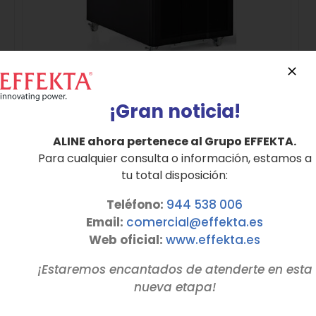
SAI Tri-Mono Serie FRANKLIN hasta 20 KVA
¡Gran noticia!
ALINE ahora pertenece al Grupo EFFEKTA.
Para cualquier consulta o información, estamos a
Detalles
tu total disposición:
Teléfono:
944 538 006
Email:
comercial@effekta.es
Web oficial:
www.
effekta
.es
¡Estaremos encantados de atenderte en esta
nueva etapa!