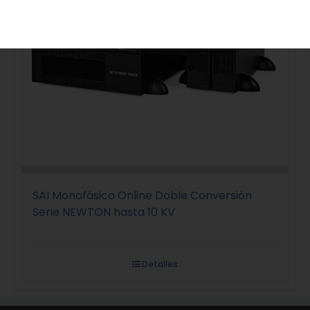
SAI Monofásico Online Doble Conversión
Serie NEWTON hasta 10 KV
Detalles