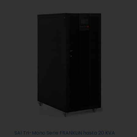
SAI Tri-Mono Serie FRANKLIN hasta 20 KVA