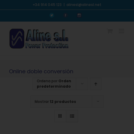
Saltar
+34 914 045 123
|
alinesl@alinesl.net
al
Personalizado
Personalizado
Personalizado
contenido
Online doble conversión
Ordena por
Orden
predeterminado
Mostrar
12 productos