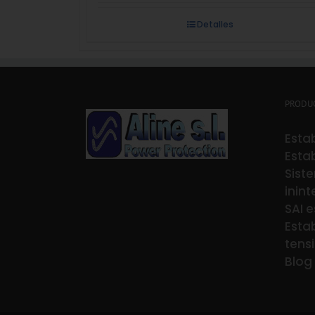
Detalles
PRODU
Estab
Estab
Sist
inin
SAI e
Estab
tens
Blog