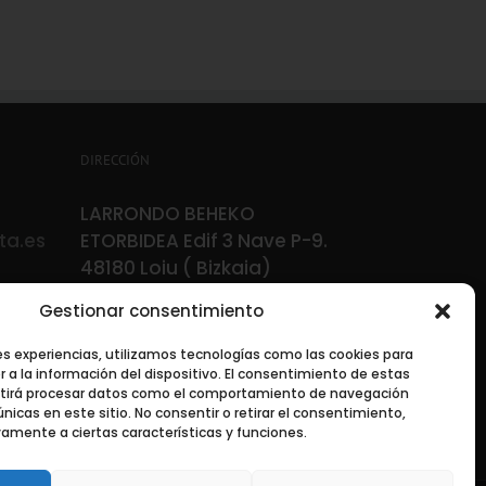
DIRECCIÓN
LARRONDO BEHEKO
ta.es
ETORBIDEA Edif 3 Nave P-9.
48180 Loiu ( Bizkaia)
Gestionar consentimiento
es experiencias, utilizamos tecnologías como las cookies para
a la información del dispositivo. El consentimiento de estas
itirá procesar datos como el comportamiento de navegación
únicas en este sitio. No consentir o retirar el consentimiento,
amente a ciertas características y funciones.