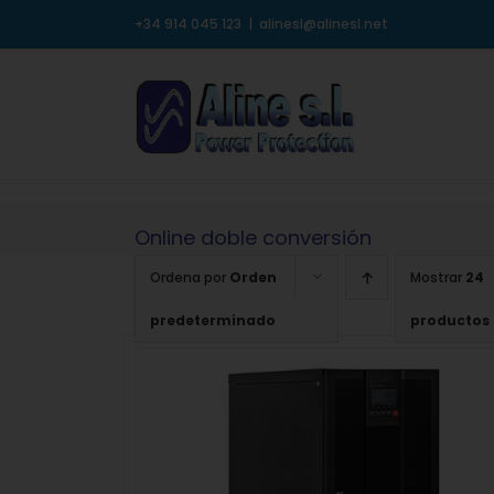
Saltar
+34 914 045 123
|
alinesl@alinesl.net
al
contenido
Online doble conversión
Ordena por
Orden
Mostrar
24
predeterminado
productos