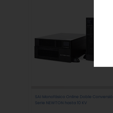
SAI Monofásico Online Doble Conversió
Serie NEWTON hasta 10 KV