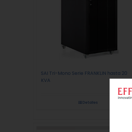
SAI Tri-Mono Serie FRANKLIN hasta 20
KVA
Detalles