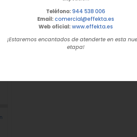
Teléfono:
944 538 006
Email:
comercial@effekta.es
Web oficial:
www.
effekta
.es
¡Estaremos encantados de atenderte en esta nu
etapa!
n