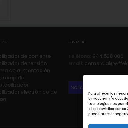
CTOS
CONTACTO
ilizador de corriente
Teléfono:
944 538 006
ilizador de tensión
Email:
comercial@effek
ema de alimentación
terrumpida
stabilizador
Solicita información
ilizador electrónico de
Para ofrecer las mejor
ión
almacenar y/o acceder 
tecnologías nos perm
o las identificaciones 
puede afectar negativ