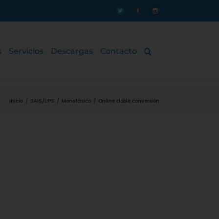
Personalizado
Personalizado
Personalizado
s
Servicios
Descargas
Contacto
Inicio
/
SAIS/UPS
/
Monofásico
/
Online doble conversión