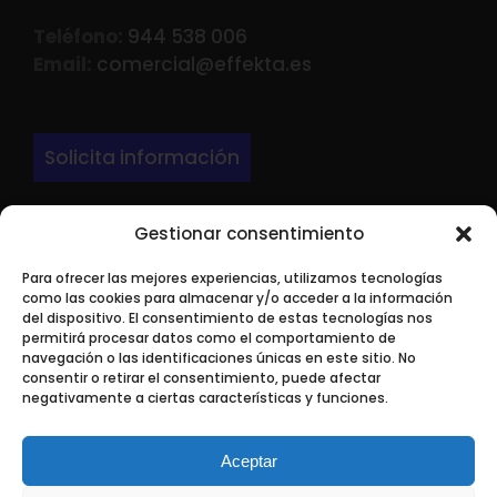
Teléfono:
944 538 006
Email:
comercial@effekta.es
Solicita información
Gestionar consentimiento
DIRECCIÓN
Para ofrecer las mejores experiencias, utilizamos tecnologías
LARRONDO BEHEKO ETORBIDEA Edif 3 Nave P-
como las cookies para almacenar y/o acceder a la información
9.
del dispositivo. El consentimiento de estas tecnologías nos
permitirá procesar datos como el comportamiento de
48180 Loiu ( Bizkaia)
navegación o las identificaciones únicas en este sitio. No
consentir o retirar el consentimiento, puede afectar
negativamente a ciertas características y funciones.
Aceptar
Aline SL © 2019
| Todos los derechos reservados