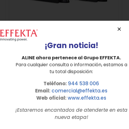
¡Gran noticia!
SAI Monofásico Online Doble Conversión
Serie NEWTON hasta 20 KVA
ALINE ahora pertenece al Grupo EFFEKTA.
Para cualquier consulta o información, estamos a
tu total disposición:
Detalles
Teléfono:
944 538 006
Email:
comercial@effekta.es
Web oficial:
www.
effekta
.es
¡Estaremos encantados de atenderte en esta
nueva etapa!