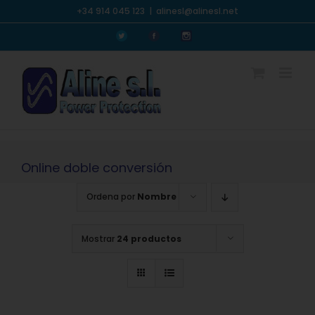
Saltar
+34 914 045 123
|
alinesl@alinesl.net
al
Personalizado
Personalizado
Personalizado
contenido
Online doble conversión
Ordena por
Nombre
Mostrar
24 productos