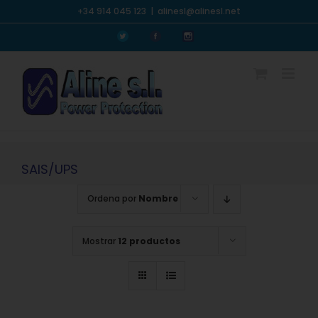
Saltar
+34 914 045 123
|
alinesl@alinesl.net
al
Personalizado
Personalizado
Personalizado
contenido
SAIS/UPS
Ordena por
Nombre
Mostrar
12 productos