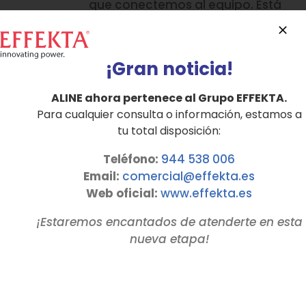
que conectemos al equipo. Está
recomendado para proteger y
alimentar cargas muy delicadas,
principalmente equipos
¡Gran noticia!
electrónicos, informática y
telecomunicaciones, así como
ALINE ahora pertenece al Grupo EFFEKTA.
para grandes redes de datos,
Para cualquier consulta o información, estamos a
servidores y ordenadores de
tu total disposición:
Ingeniería de diseño,
contabilidad, etc…
Teléfono:
944 538 006
Email:
comercial@effekta.es
Bajar Catálogo Serie OHM
Web oficial:
www.
effekta
.es
hasta 3 kVA
¡Estaremos encantados de atenderte en esta
nueva etapa!
Detalles