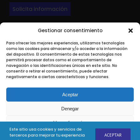
Solicita información
Gestionar consentimiento
DIRECCIÓN
Para ofrecer las mejores experiencias, utilizamos tecnologías
LARRONDO BEHEKO ETORBIDEA Edif 3 Nave P-
como las cookies para almacenar y/o acceder a la información
9.
del dispositivo. El consentimiento de estas tecnologías nos
permitirá procesar datos como el comportamiento de
48180 Loiu ( Bizkaia)
navegación o las identificaciones únicas en este sitio. No
consentir o retirar el consentimiento, puede afectar
negativamente a ciertas características y funciones.
Aceptar
Aline SL © 2019
| Todos los derechos reservados
Denegar
Uso de Cookies
|
Política de Privacidad
|
Protección de datos
personales
Ver preferencias
Desarrollo:
Nuving.com
Este sitio usa cookies y servicios de
terceros para mejorar tu experiencia
ACEPTAR
Política de uso de
Política de
Política de Protección de Datos
Personalizado
Personalizado
Personalizado