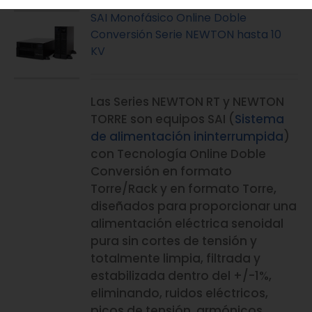
SAI Monofásico Online Doble
Conversión Serie NEWTON hasta 10
KV
Las Series NEWTON RT y NEWTON
TORRE son equipos SAI (
Sistema
de alimentación ininterrumpida
)
con Tecnología Online Doble
Conversión en formato
Torre/Rack y en formato Torre,
diseñados para proporcionar una
alimentación eléctrica senoidal
pura sin cortes de tensión y
totalmente limpia, filtrada y
estabilizada dentro del +/-1%,
eliminando, ruidos eléctricos,
picos de tensión, armónicos,