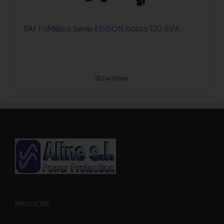
SAI Trifásico Serie EDISON hasta 120 KVA
Detalles
PRODUCTOS