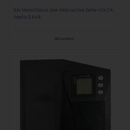
SAI Monofásico Line Interactive Serie VOLTA
hasta 2 KVA
Detalles