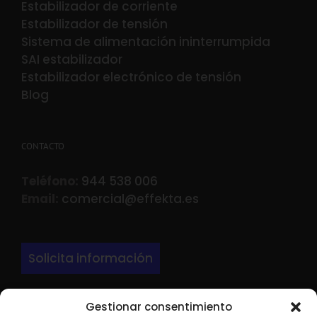
Estabilizador de corriente
Estabilizador de tensión
Sistema de alimentación ininterrumpida
SAI estabilizador
Estabilizador electrónico de tensión
Blog
CONTACTO
Teléfono:
944 538 006
Email:
comercial@effekta.es
Solicita información
Gestionar consentimiento
DIRECCIÓN