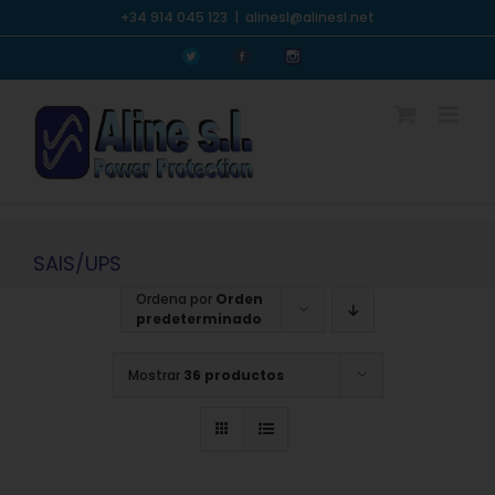
Saltar
+34 914 045 123
|
alinesl@alinesl.net
al
Personalizado
Personalizado
Personalizado
contenido
SAIS/UPS
Ordena por
Orden
predeterminado
Mostrar
36 productos