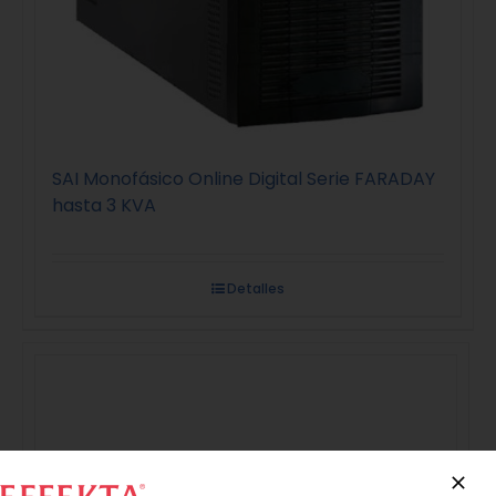
SAI Monofásico Online Digital Serie FARADAY
hasta 3 KVA
Detalles