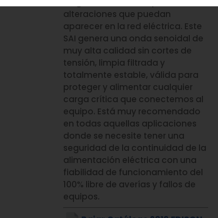
en general todas las posibles
alteraciones que puedan
aparecer en la red eléctrica. Este
SAI genera una onda senoidal de
muy alta calidad sin cortes de
tensión, limpia filtrada y
totalmente estable, válida para
proteger y alimentar cualquier
carga crítica que conectemos al
equipo. Está muy recomendado
en todas aquellas aplicaciones
donde se necesite tener una
seguridad de la continuidad de la
alimentación eléctrica con una
fiabilidad de funcionamiento del
100% libre de averías y fallos de
equipos.