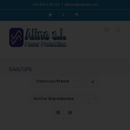
Saltar
+34 914 045 123
|
alinesl@alinesl.net
al
Personalizado
Personalizado
Personalizado
contenido
SAIS/UPS
Ordena por
Precio
Mostrar
12 productos