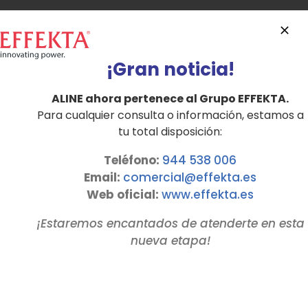
SAI Trifásico Serie EDISON hasta 120
KVA
¡Gran noticia!
ALINE ahora pertenece al Grupo EFFEKTA.
La Serie EDISON es un
Sistema de
Para cualquier consulta o información, estamos a
alimentación ininterrumpida
SAI
tu total disposición:
Trifásico con Tecnología Online
Doble Conversión, en Formato
Teléfono:
944 538 006
Torre, diseñado para
Email:
comercial@effekta.es
proporcionar una alimentación
Web oficial:
www.
effekta
.es
eléctrica senoidal pura sin cortes
¡Estaremos encantados de atenderte en esta
de tensión y totalmente limpia,
nueva etapa!
filtrada y estabilizada dentro del
+/-1%, eliminando, ruidos
eléctricos, picos de tensión,
subidas y bajadas de tensión,… y