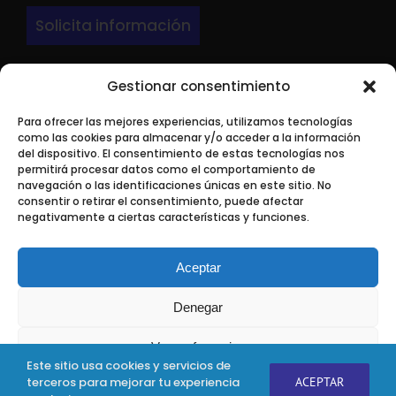
Solicita información
Gestionar consentimiento
DIRECCIÓN
Para ofrecer las mejores experiencias, utilizamos tecnologías
LARRONDO BEHEKO ETORBIDEA Edif 3 Nave P-
como las cookies para almacenar y/o acceder a la información
9.
del dispositivo. El consentimiento de estas tecnologías nos
permitirá procesar datos como el comportamiento de
48180 Loiu ( Bizkaia)
navegación o las identificaciones únicas en este sitio. No
consentir o retirar el consentimiento, puede afectar
negativamente a ciertas características y funciones.
Aceptar
Aline SL © 2019
| Todos los derechos reservados
Denegar
Uso de Cookies
|
Política de Privacidad
|
Protección de datos
personales
Ver preferencias
Desarrollo:
Nuving.com
Este sitio usa cookies y servicios de
terceros para mejorar tu experiencia
ACEPTAR
Política de uso de
Política de
Política de Protección de Datos
Personalizado
Personalizado
Personalizado