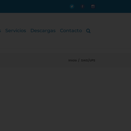
Personalizado
Personalizado
Personalizado
s
Servicios
Descargas
Contacto
Inicio
/
SAIS/UPS