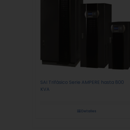
SAI Trifásico Serie AMPERE hasta 800
KVA
Detalles