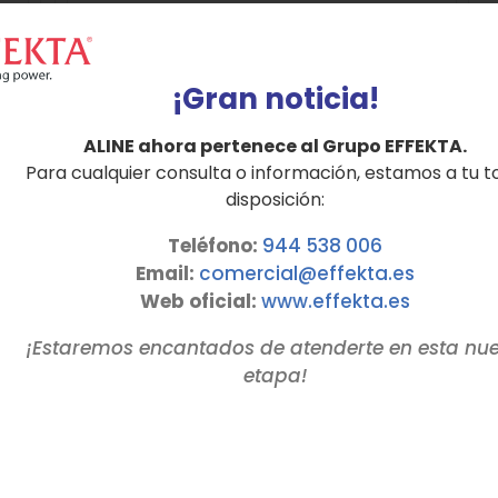
FARADAY hasta 3 KVA
¡Gran noticia!
Detalles
ALINE ahora pertenece al Grupo EFFEKTA.
Para cualquier consulta o información, estamos a tu t
disposición:
Teléfono:
944 538 006
Email:
comercial@effekta.es
Web oficial:
www.
effekta
.es
¡Estaremos encantados de atenderte en esta nu
etapa!