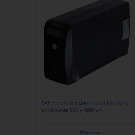
SAI Monofásico Line Interactive Serie
LANDAU de 800 y 1000 VA
Detalles