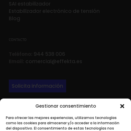
SAI estabilizador
Estabilizador electrónico de tensión
Blog
CONTACTO
Teléfono:
944 538 006
Email:
comercial@effekta.es
Solicita información
Gestionar consentimiento
DIRECCIÓN
Para ofrecer las mejores experiencias, utilizamos tecnologías
LARRONDO BEHEKO ETORBIDEA Edif 3 Nave P-
como las cookies para almacenar y/o acceder a la información
9.
del dispositivo. El consentimiento de estas tecnologías nos