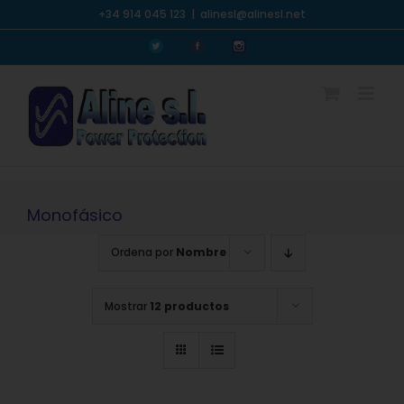
Saltar
+34 914 045 123
|
alinesl@alinesl.net
al
Personalizado
Personalizado
Personalizado
contenido
Monofásico
Ordena por
Nombre
Mostrar
12 productos