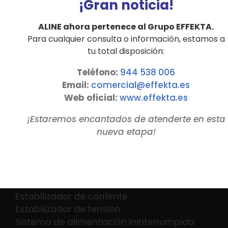
¡Gran noticia!
50 kVA
ALINE ahora pertenece al Grupo EFFEKTA.
Para cualquier consulta o información, estamos a
Detalles
tu total disposición:
Teléfono:
944 538 006
Email:
comercial@effekta.es
Web oficial:
www.
effekta
.es
¡Estaremos encantados de atenderte en esta
nueva etapa!
PRODUCTOS
Estabilizador de corriente
Estabilizador de tensión
Sistema de alimentación ininterrumpida