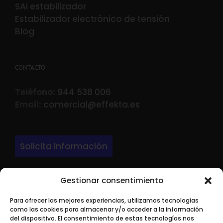
SAI estabilizador
Estabilizador electrónico de tensión
Blog
CONTACTO
Teléfono:
944 538 006
Email:
comercial@effekta.es
Solicita información
Gestionar consentimiento
DIRECCIÓN
Para ofrecer las mejores experiencias, utilizamos tecnologías
LARRONDO BEHEKO ETORBIDEA Edif 3 Nave P-
como las cookies para almacenar y/o acceder a la información
9.
del dispositivo. El consentimiento de estas tecnologías nos