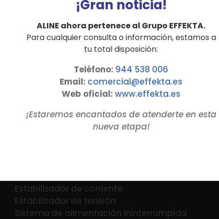
¡Gran noticia!
50 kVA
ALINE ahora pertenece al Grupo EFFEKTA.
Para cualquier consulta o información, estamos a
Detalles
tu total disposición:
Teléfono:
944 538 006
Email:
comercial@effekta.es
Web oficial:
www.
effekta
.es
¡Estaremos encantados de atenderte en esta
nueva etapa!
PRODUCTOS
Estabilizador de corriente
Estabilizador de tensión
Sistema de alimentación ininterrumpida