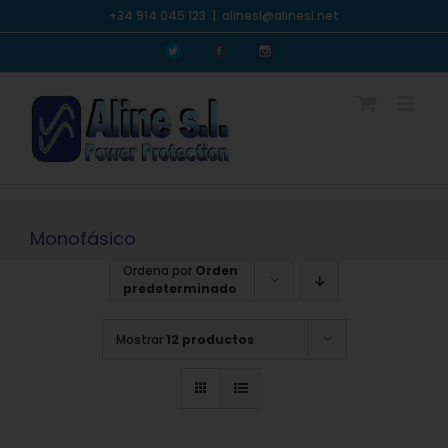
Saltar
+34 914 045 123
|
alinesl@alinesl.net
al
Personalizado
Personalizado
Personalizado
contenido
Monofásico
Ordena por
Orden
predeterminado
Mostrar
12 productos