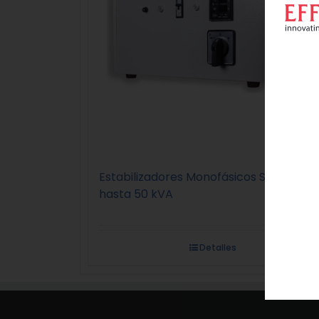
Estabilizadores Monofásicos Serie SRV
hasta 50 kVA
Detalles