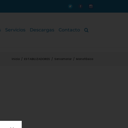
Personalizado
Personalizado
Personalizado
s
Servicios
Descargas
Contacto
Inicio
/
ESTABILIZADORES
/
Servomotor
/
Monofásico