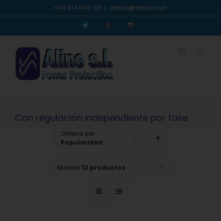
Saltar
+34 914 045 123
|
alinesl@alinesl.net
al
Personalizado
Personalizado
Personalizado
contenido
Con regulación independiente por fase
Ordena por
Popularidad
Mostrar
12 productos