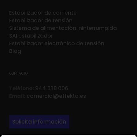
Estabilizador de corriente
Estabilizador de tensión
Sistema de alimentación ininterrumpida
SAI estabilizador
Estabilizador electrónico de tensión
Blog
CONTACTO
Teléfono:
944 538 006
Email:
comercial@effekta.es
Solicita información