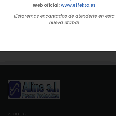
desde 3 hasta 150 kVA con
Web oficial:
www.
effekta
.es
regulación independiente por
fase
Bajar Catálogo Serie
¡Estaremos encantados de atenderte en esta
SRV-33 desde 200 hasta 3000
nueva etapa!
kVA con regulación
independiente por fase
Detalles
PRODUCTOS