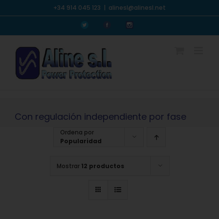
Saltar
+34 914 045 123
|
alinesl@alinesl.net
al
Personalizado
Personalizado
Personalizado
contenido
Con regulación independiente por fase
Ordena por
Popularidad
Mostrar
12 productos