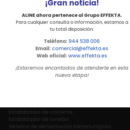
¡Gran noticia!
hasta 3000 kVA
ALINE ahora pertenece al Grupo EFFEKTA.
Para cualquier consulta o información, estamos a
Detalles
tu total disposición:
Teléfono:
944 538 006
Email:
comercial@effekta.es
Web oficial:
www.
effekta
.es
¡Estaremos encantados de atenderte en esta
nueva etapa!
PRODUCTOS
Estabilizador de corriente
Estabilizador de tensión
Sistema de alimentación ininterrumpida