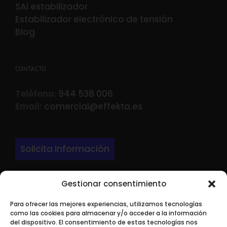
SAI estabilizador
Estabilizador electrónico de tensión
Blog
CONTACTO
Teléfono:
944 538 006
Email:
comercial@effekta.es
Solicita información
Gestionar consentimiento
DIRECCIÓN
Para ofrecer las mejores experiencias, utilizamos tecnologías
LARRONDO BEHEKO ETORBIDEA Edif 3 Nave P-
como las cookies para almacenar y/o acceder a la información
9.
del dispositivo. El consentimiento de estas tecnologías nos